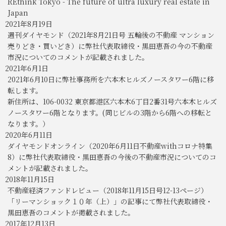
REthink Tokyo - The future of ultra luxury real estate in
Japan
2021年8月19日
週刊ダイヤモンド（2021年8月21日号 五輪後の不動産 マンション
売りどき・買いどき）に弊社代表取締役・黒田恵吾の今の不動産
市況についてのコメントが記載されました。
2021年6月1日
2021年6月10日に弊社事務所を六本木ヒルズノースタワー6階に移
転します。
新住所は、106-0032 東京都港区六本木6丁目2番31号六本木ヒルズ
ノースタワー6階となります。(同じビルの3階から6階への移転と
なります。）
2020年6月11日
ダイヤモンドオンライン（2020年6月11日不動産withコロナ特集
8）に弊社代表取締役・黒田恵吾の今後の不動産市況についてのコ
メントが記載されました。
2018年11月15日
不動産経済ファンドレビュー（2018年11月15日号12-13ページ）
「リーマンショック１０年（上）」の記事にて弊社代表取締役・
黒田恵吾のコメントが掲載されました。
2017年12月13日