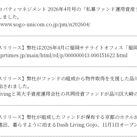
ロパティマネジメント 2026年4月号の「私募ファンド運用資産
しました。
//www.sogo-unicom.co.jp/pm/n202604/
スリリース】弊社は2026年4月に福岡サテライトオフィス「福
//prtimes.jp/main/html/rd/p/000000013.000151622.html
スリリース】弊社がファンドの組成から物件取得を支援した品
始されました。
h Livingと英大手資産運用会社の共同投資ファンドが品川区大
スリリース】弊社が組成したファンドが保有する京都のホテル
出、暮らすように泊まるDash Living Gojo、11月1日オープ