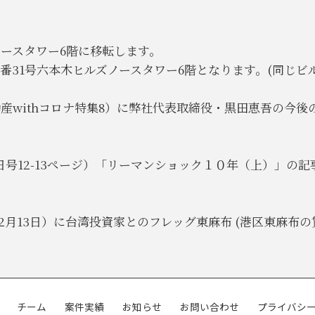
ズノースタワー6階に移転します。
丁目2番31号六本木ヒルズノースタワー6階となります。(同じ
不動産withコロナ特集8）に弊社代表取締役・黒田恵吾の
15日号12-13ページ）「リーマンショック１０年（上）」
12月13日）に台湾投資家とのフレッグ東麻布 (港区東麻
チーム
案件実績
お知らせ
お問い合わせ
プライバシ