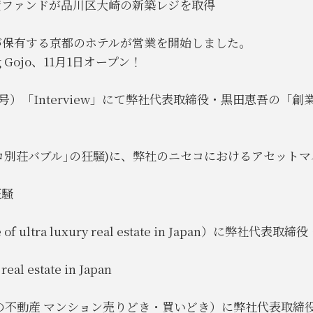
同投資ファンドが品川区大崎の新築レジを取得
が保有する京都のホテルが営業を開始しました。
 Gojo、11月1日オープン！
日号）「Interview」にて弊社代表取締役・黒田恵吾の
｢ニセコ別荘バブル｣の狂騒)に、弊社のニセコにおけるアセッ
狂騒
ture of ultra luxury real estate in Japa
real estate in Japan
輪後の不動産 マンション売りどき・買いどき）に弊社代表取