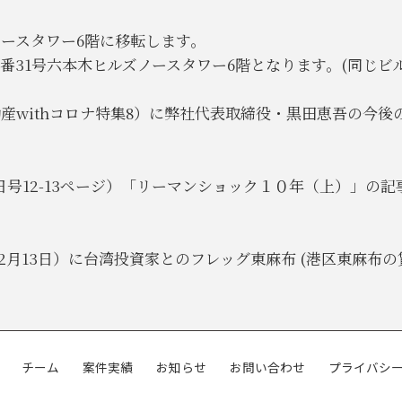
ズノースタワー6階に移転します。
丁目2番31号六本木ヒルズノースタワー6階となります。(同じ
不動産withコロナ特集8）に弊社代表取締役・黒田恵吾の
15日号12-13ページ）「リーマンショック１０年（上）」
12月13日）に台湾投資家とのフレッグ東麻布 (港区東麻
チーム
案件実績
お知らせ
お問い合わせ
プライバシ